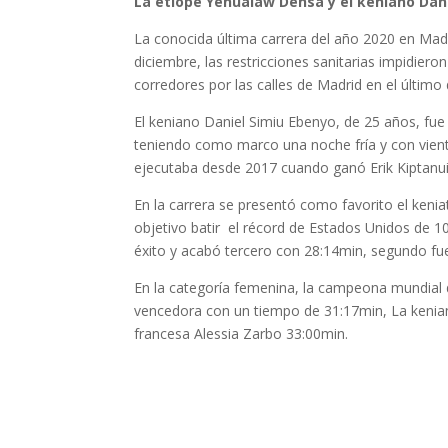
La etíope Yehualaw Densa y el keniano Dani
La conocida última carrera del año 2020 en Madri
diciembre, las restricciones sanitarias impidiero
corredores por las calles de Madrid en el último d
El keniano Daniel Simiu Ebenyo, de 25 años, fue 
teniendo como marco una noche fría y con vient
ejecutaba desde 2017 cuando ganó Erik Kiptanui
En la carrera se presentó como favorito el keni
objetivo batir el récord de Estados Unidos de 1
éxito y acabó tercero con 28:14min, segundo fue
En la categoría femenina, la campeona mundial 
vencedora con un tiempo de 31:17min, La kenia
francesa Alessia Zarbo 33:00min.