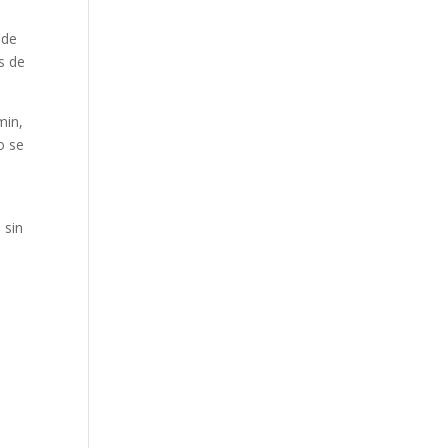
 de
s de
min,
o se
 sin