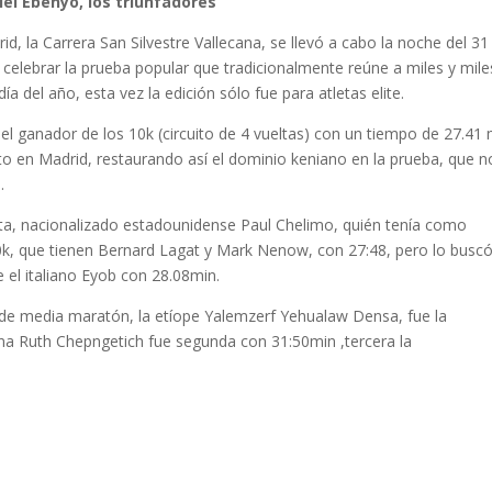
el Ebenyo, los triunfadores
d, la Carrera San Silvestre Vallecana, se llevó a cabo la noche del 31
n celebrar la prueba popular que tradicionalmente reúne a miles y mile
ía del año, esta vez la edición sólo fue para atletas elite.
el ganador de los 10k (circuito de 4 vueltas) con un tiempo de 27.41 
o en Madrid, restaurando así el dominio keniano en la prueba, que n
.
ata, nacionalizado estadounidense Paul Chelimo, quién tenía como
0k, que tienen Bernard Lagat y Mark Nenow, con 27:48, pero lo buscó
 el italiano Eyob con 28.08min.
de media maratón, la etíope Yalemzerf Yehualaw Densa, fue la
na Ruth Chepngetich fue segunda con 31:50min ,tercera la