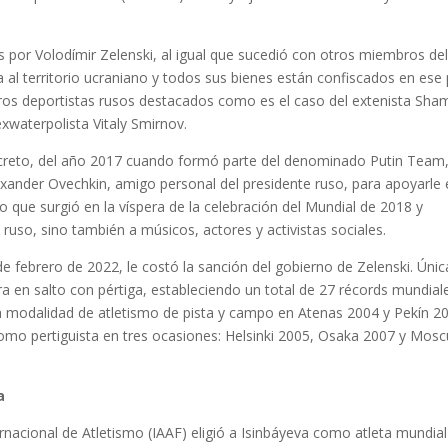
s por Volodímir Zelenski, al igual que sucedió con otros miembros de
 al territorio ucraniano y todos sus bienes están confiscados en ese 
tros deportistas rusos destacados como es el caso del extenista Sham
xwaterpolista Vitaly Smirnov.
ncreto, del año 2017 cuando formó parte del denominado Putin Team
xander Ovechkin, amigo personal del presidente ruso, para apoyarle 
que surgió en la víspera de la celebración del Mundial de 2018 y
 ruso, sino también a músicos, actores y activistas sociales.
de febrero de 2022, le costó la sanción del gobierno de Zelenski. Únic
a en salto con pértiga, estableciendo un total de 27 récords mundial
la modalidad de atletismo de pista y campo en Atenas 2004 y Pekín 2
o pertiguista en tres ocasiones: Helsinki 2005, Osaka 2007 y Mosc
a
rnacional de Atletismo (IAAF) eligió a Isinbáyeva como atleta mundial