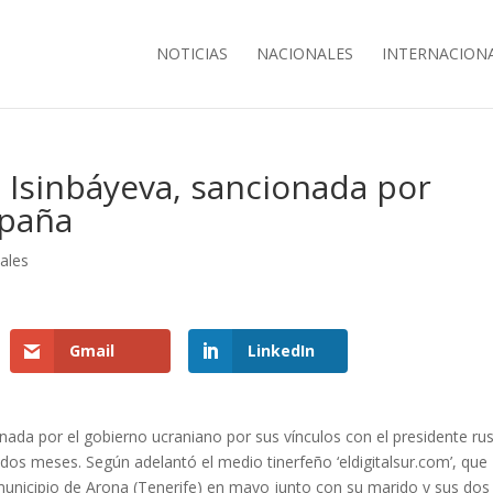
NOTICIAS
NACIONALES
INTERNACION
sa Isinbáyeva, sancionada por
spaña
nales
Gmail
LinkedIn
ionada por el gobierno ucraniano por sus vínculos con el presidente ru
 dos meses. Según adelantó el medio tinerfeño ‘eldigitalsur.com’, que
 municipio de Arona (Tenerife) en mayo junto con su marido y sus dos