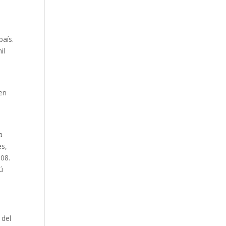
l
país.
il
,
en
a
es,
008.
ú
 del