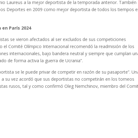
mio Laureus a la mejor deportista de la temporada anterior. También
e los Deportes en 2009 como mejor deportista de todos los tiempos e
n en París 2024
istas se vieron afectados al ser excluidos de sus competiciones
o el Comité Olímpico Internacional recomendó la readmisión de los
iones internacionales, bajo bandera neutral y siempre que cumplan un
ado de forma activa la guerra de Ucrania”.
portista se le puede privar de competir en razón de su pasaporte”. Un
e a su vez acordó que sus deportistas no competirán en los torneos
tistas rusos, tal y como confirmó Oleg Nemchinov, miembro del Comi