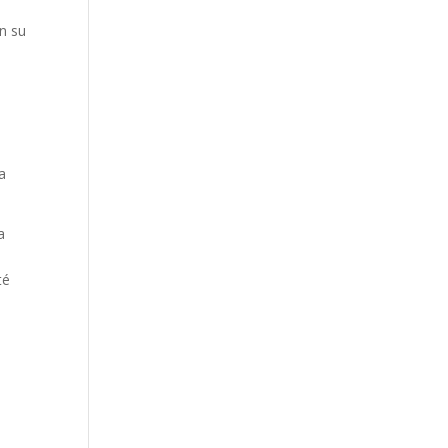
n su
a
a
té