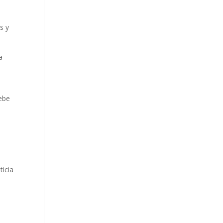
s y
a
n
debe
ticia