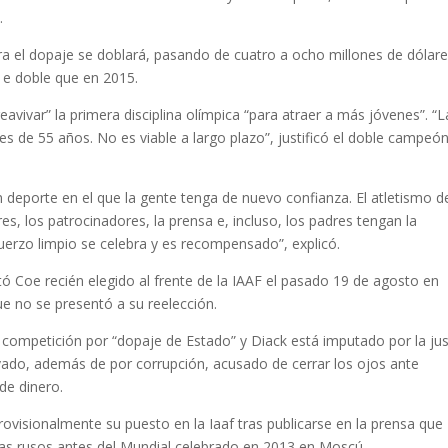
.
a el dopaje se doblará, pasando de cuatro a ocho millones de dólare
s, e doble que en 2015.
avivar” la primera disciplina olímpica “para atraer a más jóvenes”. “L
s de 55 años. No es viable a largo plazo”, justificó el doble campeó
un deporte en el que la gente tenga de nuevo confianza. El atletismo 
res, los patrocinadores, la prensa e, incluso, los padres tengan la
fuerzo limpio se celebra y es recompensado”, explicó.
ó Coe recién elegido al frente de la IAAF el pasado 19 de agosto en
e no se presentó a su reelección.
competición por “dopaje de Estado” y Diack está imputado por la jus
vado, además de por corrupción, acusado de cerrar los ojos ante
de dinero.
visionalmente su puesto en la Iaaf tras publicarse en la prensa que
letas rusos antes del Mundial celebrado en 2013 en Moscú.