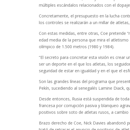
múltiples escándalos relacionados con el dopaje
Concretamente, el presupuesto en la lucha contr
los controles se realizarán a un millar de atleta
Con estas medidas, entre otras, Coe pretende “re
edad media de la persona que mira el atletismo e
olímpico de 1.500 metros (1980 y 1984).
“El secreto para concretar esta visión es crear 
ser un deporte en el que los atletas, los seguido
seguridad de estar en igualdad y en el que el es
Son las grandes líneas del programa que present
Pekín, sucediendo al senegalés Lamine Diack, qu
Desde entonces, Rusia está suspendida de toda 
francesa por corrupción pasiva y blanqueo agra
positivos sobre soto de atletas rusos, a cambio 
Brazo derecho de Coe, Nick Davies abandonó pro
trató de retrasar el anuncio de positivos de at