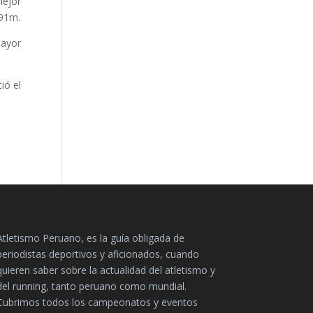
mejor
,91m.
mayor
ió el
Atletismo Peruano, es la guía obligada de
periodistas deportivos y aficionados, cuando
quieren saber sobre la actualidad del atletismo y
del running, tanto peruano como mundial.
Cubrimos todos los campeonatos y eventos