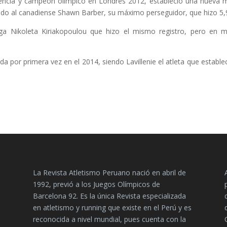
tencia y campeón olímpico en Londres 2012, estableció una nueva 
ndo al canadiense Shawn Barber, su máximo perseguidor, que hizo 5
ga Nikoleta Kiriakopoulou que hizo el mismo registro, pero en 
 por primera vez en el 2014, siendo Lavillenie el atleta que establec
La Revista Atletismo Peruano nació en abril de
1992, previó a los Juegos Olímpicos de
Barcelona 92. Es la única Revista especializada
en atletismo y running que existe en el Perú y es
reconocida a nivel mundial, pues cuenta con la