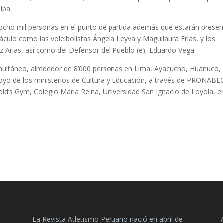
ipa.
 ocho mil personas en el punto de partida además que estarán prese
áculo como las voleibolistas Ángela Leyva y Maguilaura Frías, y los
ez Arias, así como del Defensor del Pueblo (e), Eduardo Vega.
imultáneo, alrededor de 8’000 personas en Lima, Ayacucho, Huánuco,
yo de los ministerios de Cultura y Educación, a través de PRONABEC
d’s Gym, Colegio María Reina, Universidad San Ignacio de Loyola, e
La Revista Atletismo Peruano nació en abril de