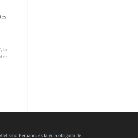
ntes
, la
ntre
Atletismo Peruano, es la guía obligada de