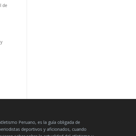
l de
 y
Atletismo Peruano, es la guía obligada de
periodistas deportivos y aficionados, cuando