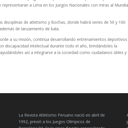
e representaran a Lima en los Juegos Nacionales con miras al Mundia
as disciplinas de atletismo y Bochas, donde habrá series de 50 y 100
 además de lanzamiento de bala.
corde a su misión, continúa desarrollando entrenamientos deportivos
n discapacidad intelectual durante todo el año, brindándoles la
, ayudándoles así a integrarse a la sociedad como ciudadanos útiles y
La Revista Atletismo Peruano nació en abril de
1992, previó a los Juegos Olímpicos de