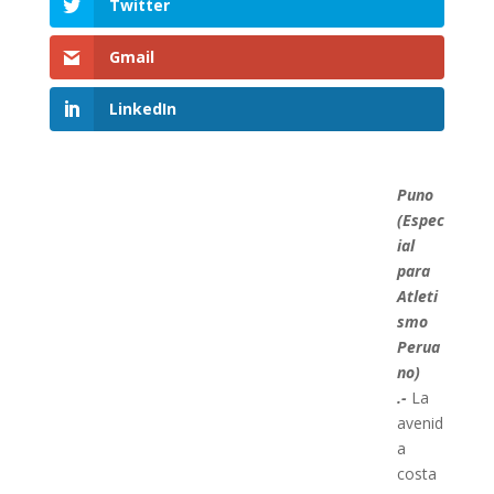
Twitter
Gmail
LinkedIn
Puno
(Espec
ial
para
Atleti
smo
Perua
no)
.-
La
avenid
a
costa