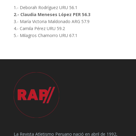
1.- Deborah Rodríguez URU 56.1
2.- Claudia Meneses López PER 56.3
3.- María Victoria Maldonado ARG 57.9
4.- Camila Pérez URU 59.2
5.- Milagros Chamorro URU 67.1
La Revista Atletismo Peruano nació en abril de 1992,