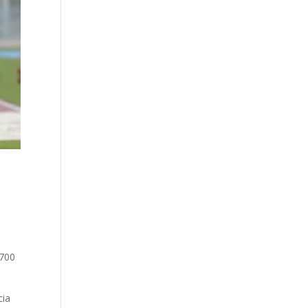
 700
cia