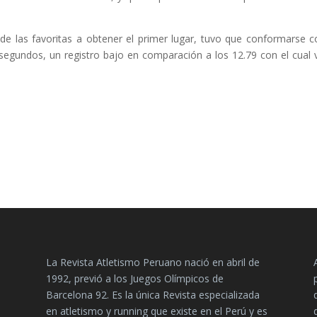
na de las favoritas a obtener el primer lugar, tuvo que conformarse c
egundos, un registro bajo en comparación a los 12.79 con el cual 
La Revista Atletismo Peruano nació en abril de
1992, previó a los Juegos Olímpicos de
Barcelona 92. Es la única Revista especializada
en atletismo y running que existe en el Perú y es