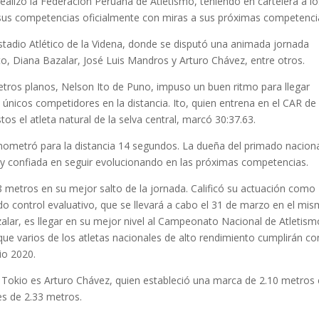
 realizó la Federación Peruana de Atletismo, teniendo en cartelera a l
on sus competencias oficialmente con miras a sus próximas competenci
tadio Atlético de la Videna, donde se disputó una animada jornada
to, Diana Bazalar, José Luis Mandros y Arturo Chávez, entre otros.
etros planos, Nelson Ito de Puno, impuso un buen ritmo para llegar
 únicos competidores en la distancia. Ito, quien entrena en el CAR de
s el atleta natural de la selva central, marcó 30:37.63.
onometró para la distancia 14 segundos. La dueña del primado nacion
 y confiada en seguir evolucionando en las próximas competencias.
18 metros en su mejor salto de la jornada. Calificó su actuación como
do control evaluativo, que se llevará a cabo el 31 de marzo en el mi
lar, es llegar en su mejor nivel al Campeonato Nacional de Atletism
o que varios de los atletas nacionales de alto rendimiento cumplirán co
io 2020.
 a Tokio es Arturo Chávez, quien estableció una marca de 2.10 metros 
 es de 2.33 metros.