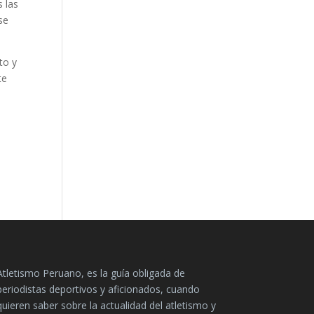
s las
se
to y
te
Atletismo Peruano, es la guía obligada de
periodistas deportivos y aficionados, cuando
quieren saber sobre la actualidad del atletismo y