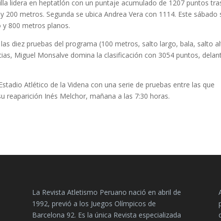
tilla lidera en heptatlón con un puntaje acumulado de 1207 puntos tra
la y 200 metros. Segunda se ubica Andrea Vera con 1114. Este sábado 
o y 800 metros planos.
las diez pruebas del programa (100 metros, salto largo, bala, salto al
ias, Miguel Monsalve domina la clasificación con 3054 puntos, delan
 Estadio Atlético de la Videna con una serie de pruebas entre las que
u reaparición Inés Melchor, mañana a las 7:30 horas.
La Revista Atletismo Peruano nació en abril de
1992, previó a los Juegos Olímpicos de
Barcelona 92. Es la única Revista especializada