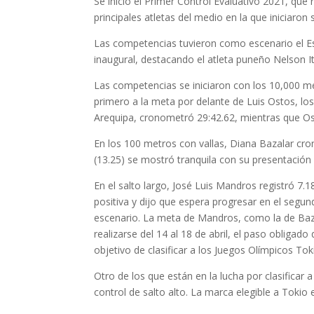
Se inició el Primer Control Evaluativo 2021, que
principales atletas del medio en la que iniciar
Las competencias tuvieron como escenario el Es
inaugural, destacando el atleta puneño Nelson I
Las competencias se iniciaron con los 10,000 m
primero a la meta por delante de Luis Ostos, los
Arequipa, cronometró 29:42.62, mientras que Osto
En los 100 metros con vallas, Diana Bazalar cr
(13.25) se mostró tranquila con su presentación
En el salto largo, José Luis Mandros registró 7.
positiva y dijo que espera progresar en el segun
escenario. La meta de Mandros, como la de Baza
realizarse del 14 al 18 de abril, el paso obligad
objetivo de clasificar a los Juegos Olímpicos Tok
Otro de los que están en la lucha por clasificar
control de salto alto. La marca elegible a Tokio