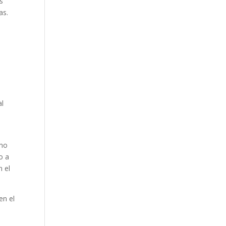
os
as.
al
smo
o a
n el
en el