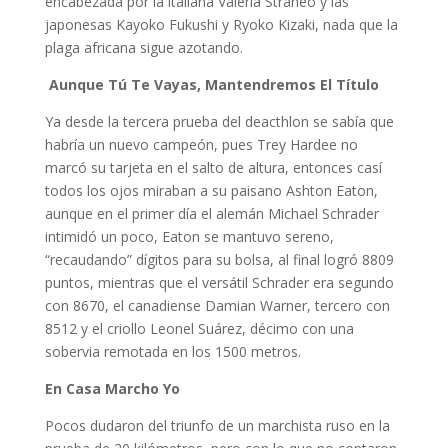
encabezada por la italiana Valeria Straneo y las
japonesas Kayoko Fukushi y Ryoko Kizaki, nada que la
plaga africana sigue azotando.
Aunque Tú Te Vayas, Mantendremos El Título
Ya desde la tercera prueba del deacthlon se sabía que
habría un nuevo campeón, pues Trey Hardee no
marcó su tarjeta en el salto de altura, entonces casí
todos los ojos miraban a su paisano Ashton Eaton,
aunque en el primer día el alemán Michael Schrader
intimidó un poco, Eaton se mantuvo sereno,
“recaudando” dígitos para su bolsa, al final logró 8809
puntos, mientras que el versátil Schrader era segundo
con 8670, el canadiense Damian Warner, tercero con
8512 y el criollo Leonel Suárez, décimo con una
sobervia remotada en los 1500 metros.
En Casa Marcho Yo
Pocos dudaron del triunfo de un marchista ruso en la