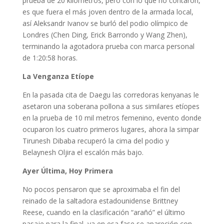
prueba de 20 kilómetros, pero con lo que no contaron,
es que fuera el más joven dentro de la armada local,
así Aleksandr Ivanov se burló del podio olímpico de
Londres (Chen Ding, Erick Barrondo y Wang Zhen),
terminando la agotadora prueba con marca personal
de 1:20:58 horas.
La Venganza Etíope
En la pasada cita de Daegu las corredoras kenyanas le
asetaron una soberana pollona a sus similares etíopes
en la prueba de 10 mil metros femenino, evento donde
ocuparon los cuatro primeros lugares, ahora la simpar
Tirunesh Dibaba recuperó la cima del podio y
Belaynesh Oljira el escalón más bajo.
Ayer Última, Hoy Primera
No pocos pensaron que se aproximaba el fin del
reinado de la saltadora estadounidense Brittney
Reese, cuando en la clasificación “arañó” el último
pasaje para la final, ya en esa fase se apareción con