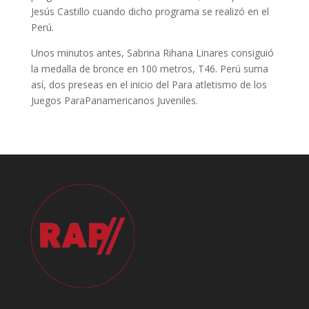
Jesús Castillo cuando dicho programa se realizó en el
Perú.
Unos minutos antes, Sabrina Rihana Linares consiguió
la medalla de bronce en 100 metros, T46. Perú suma
así, dos preseas en el inicio del Para atletismo de los
Juegos ParaPanamericanos Juveniles.