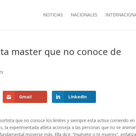
NOTICIAS
NACIONALES
INTERNACION
leta master que no conoce de
es
Gmail
LinkedIn
portista que no conoce los limites y siempre esta activa corriendo en
os, la experimentada atleta aconseja a las personas que no se anima
fundamental moverse más. Ella dice: “muévete o te mueres”, enfatiz