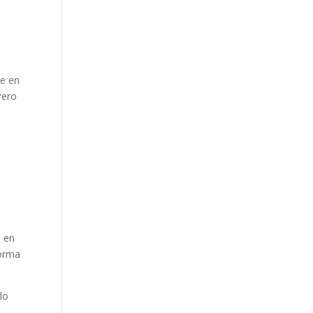
te en
Pero
s en
forma
lo