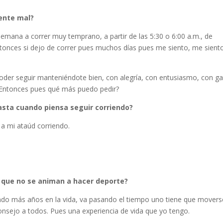
iente mal?
 semana a correr muy temprano, a partir de las 5:30 o 6:00 a.m., de
ntonces si dejo de correr pues muchos días pues me siento, me sient
oder seguir manteniéndote bien, con alegría, con entusiasmo, con g
. ¿Entonces pues qué más puedo pedir?
asta cuando piensa seguir corriendo?
a mi ataúd corriendo.
s que no se animan a hacer deporte?
do más años en la vida, va pasando el tiempo uno tiene que movers
nsejo a todos. Pues una experiencia de vida que yo tengo.