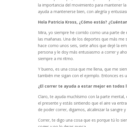
la importancia del movimiento para mantener l
ayuda a mantenerse bien, con alegría y entusias
Hola Patricia Kross, ¿Cómo estás? ¿Cuéntam
Mira, yo siempre he corrido como una parte de 
las mañanas. Una de los deportes que más me sat
hace como unos seis, siete años que dejé la em
persona y le doy más entusiasmo a correr y ahor
siempre a mi ritmo.
Y bueno, es una cosa que me llena, que me sien
también me sigan con el ejemplo. Entonces es un
¿El correr te ayuda a estar mejor en todos 
Claro, te ayuda muchísimo con la parte mental, c
el presente y estás sintiendo que el aire va ent
de poder correr, digamos, alcalinizar la sangre 
Correr, te digo una cosa que es porque tú lo sie
coges y no lo dejas nunca.