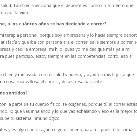
a salud. También menciona que el deporte es como un alimento que
mo por la vida.
e, a los cuántos años te has dedicado a correr?
mí terapia personal, porque soy empresaria y lo hacía siempre depor
isfacía y que iba con persona era el correr, salía siempre a correr. 
presa y cedí la empresa, mi hijo, pues yo me dediqué más ya a mi
a pues participo, estoy siempre en las competencias; corro, eso sí,
to bien y me ayuda con mi salud y bueno, y ayudo a mis hijos a que
a cosa maravillosa el correr y desestresa bastante.
los sentidos?
on la parte de tu cuerpo físico, te oxigenas, porque tú al correr está
rando, lo que vas inhalando y lo que vas exhalando y eso es la mejor 
y sube tu sistema inmunológico.
ntes y es algo que te ayuda digo es bueno para mí, pues tú lo tomas, 