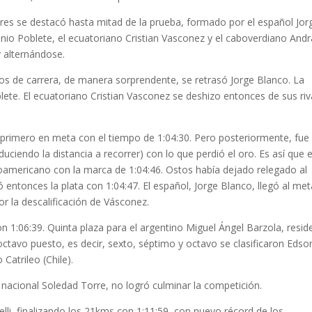
ores se destacó hasta mitad de la prueba, formado por el español Jor
onio Poblete, el ecuatoriano Cristian Vasconez y el caboverdiano Andr
 alternándose.
os de carrera, de manera sorprendente, se retrasó Jorge Blanco. La
te. El ecuatoriano Cristian Vasconez se deshizo entonces de sus riv
 primero en meta con el tiempo de 1:04:30. Pero posteriormente, fue
duciendo la distancia a recorrer) con lo que perdió el oro. Es así que e
americano con la marca de 1:04:46. Ostos había dejado relegado al
 entonces la plata con 1:04:47. El español, Jorge Blanco, llegó al met
or la descalificación de Vásconez.
 1:06:39. Quinta plaza para el argentino Miguel Ángel Barzola, resid
octavo puesto, es decir, sexto, séptimo y octavo se clasificaron Edso
Catrileo (Chile).
 nacional Soledad Torre, no logró culminar la competición.
lli, finalizando los 21kms con 1:11:59, con nuevo récord de los