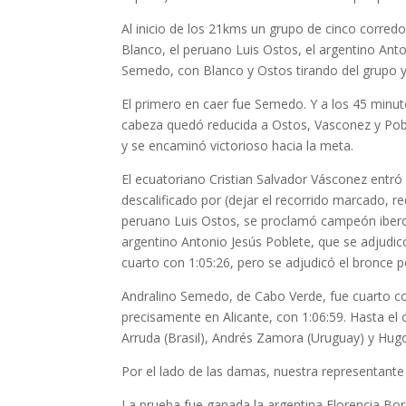
Al inicio de los 21kms un grupo de cinco corred
Blanco, el peruano Luis Ostos, el argentino Ant
Semedo, con Blanco y Ostos tirando del grupo y
El primero en caer fue Semedo. Y a los 45 minut
cabeza quedó reducida a Ostos, Vasconez y Poble
y se encaminó victorioso hacia la meta.
El ecuatoriano Cristian Salvador Vásconez entró
descalificado por (dejar el recorrido marcado, re
peruano Luis Ostos, se proclamó campeón ibero
argentino Antonio Jesús Poblete, que se adjudicó
cuarto con 1:05:26, pero se adjudicó el bronce p
Andralino Semedo, de Cabo Verde, fue cuarto con
precisamente en Alicante, con 1:06:59. Hasta el 
Arruda (Brasil), Andrés Zamora (Uruguay) y Hugo 
Por el lado de las damas, nuestra representante
La prueba fue ganada la argentina Florencia Bore