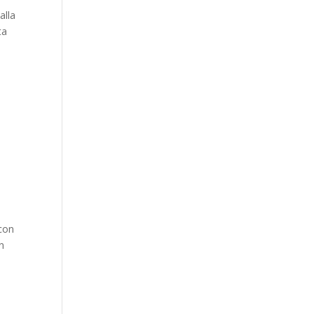
alla
ta
 con
en