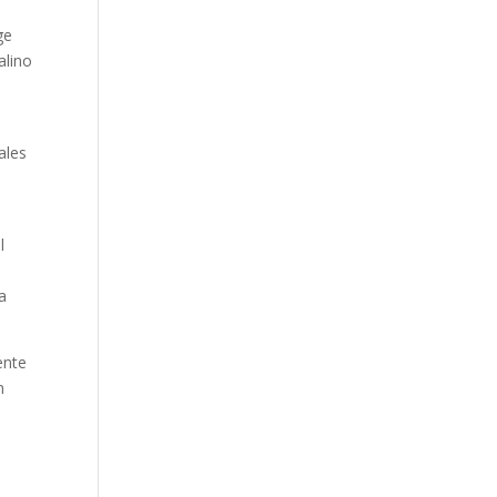
ge
alino
ales
l
a
ente
n