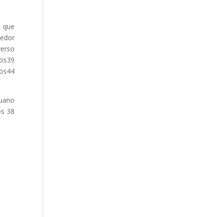
a que
redor
verso
tos39
tos44
ruano
os 38