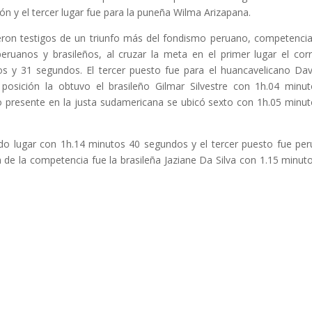
n y el tercer lugar fue para la puneña Wilma Arizapana.
ueron testigos de un triunfo más del fondismo peruano, competenci
ruanos y brasileños, al cruzar la meta en el primer lugar el cor
s y 31 segundos. El tercer puesto fue para el huancavelicano Da
posición la obtuvo el brasileño Gilmar Silvestre con 1h.04 minu
o presente en la justa sudamericana se ubicó sexto con 1h.05 minu
do lugar con 1h.14 minutos 40 segundos y el tercer puesto fue pe
de la competencia fue la brasileña Jaziane Da Silva con 1.15 minut