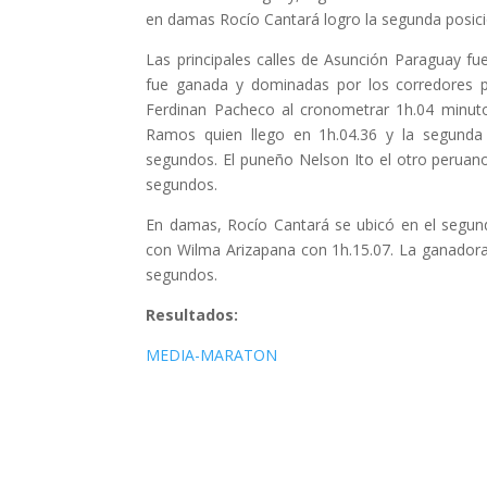
en damas Rocío Cantará logro la segunda posició
Las principales calles de Asunción Paraguay f
fue ganada y dominadas por los corredores pe
Ferdinan Pacheco al cronometrar 1h.04 minuto
Ramos quien llego en 1h.04.36 y la segunda 
segundos. El puneño Nelson Ito el otro peruan
segundos.
En damas, Rocío Cantará se ubicó en el segun
con Wilma Arizapana con 1h.15.07. La ganadora 
segundos.
Resultados:
MEDIA-MARATON