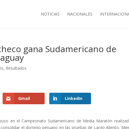
NOTICIAS
NACIONALES
INTERNACION
checo gana Sudamericano de
raguay
es
,
Resultados
Gmail
LinkedIn
mpuso en el Campeonato Sudamericano de Media Maratón realiza
consolidar el dominio peruano en las pruebas de Largo Aliento. Mie