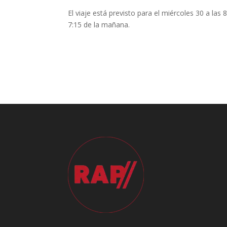
El viaje está previsto para el miércoles 30 a las
7:15 de la mañana.