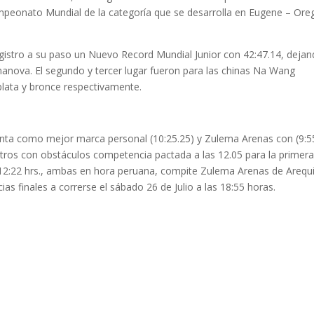
Campeonato Mundial de la categoría que se desarrolla en Eugene – Or
istro a su paso un Nuevo Record Mundial Junior con 42:47.14, deja
hmanova. El segundo y tercer lugar fueron para las chinas Na Wang
plata y bronce respectivamente.
enta como mejor marca personal (10:25.25) y Zulema Arenas con (9:5
ros con obstáculos competencia pactada a las 12.05 para la primer
s 12:22 hrs., ambas en hora peruana, compite Zulema Arenas de Arequ
ias finales a correrse el sábado 26 de Julio a las 18:55 horas.