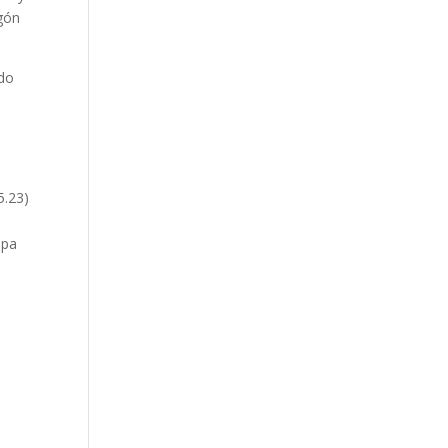
egón
ndo
5.23)
a
ipa