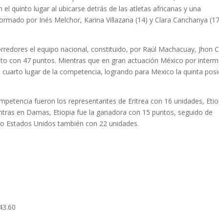
el quinto lugar al ubicarse detrás de las atletas africanas y una
rmado por Inés Melchor, Karina Villazana (14) y Clara Canchanya (17
corredores el equipo nacional, constituido, por Raúl Machacuay, Jhon C
to con 47 puntos. Mientras que en gran actuación México por inter
l cuarto lugar de la competencia, logrando para Mexico la quinta posi
ompetencia fueron los representantes de Eritrea con 16 unidades, Etio
ntras en Damas, Etiopia fue la ganadora con 15 puntos, seguido de
o Estados Unidos también con 22 unidades.
43.60