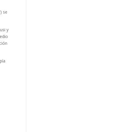
) se
usi y
medio
ción
pía