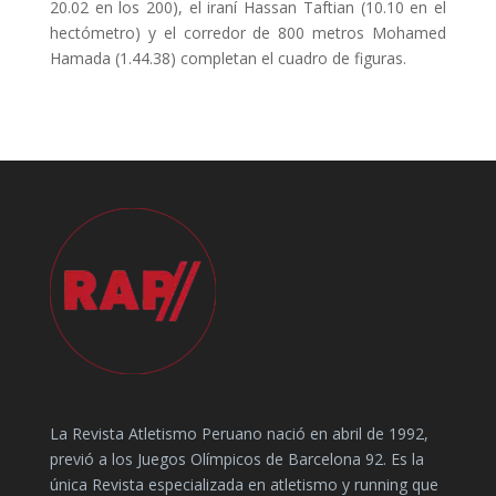
20.02 en los 200), el iraní Hassan Taftian (10.10 en el
hectómetro) y el corredor de 800 metros Mohamed
Hamada (1.44.38) completan el cuadro de figuras.
La Revista Atletismo Peruano nació en abril de 1992,
previó a los Juegos Olímpicos de Barcelona 92. Es la
única Revista especializada en atletismo y running que