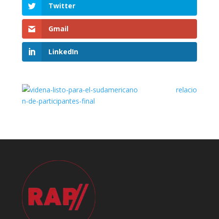
Twitter
Gmail
LinkedIn
relacio
n-de-participantes-final