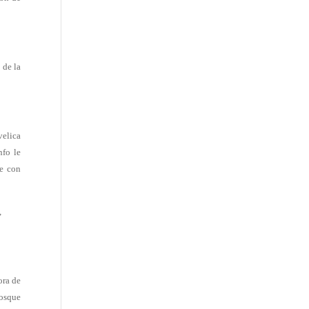
 de la
velica
nfo le
pe con
,
ora de
Bosque