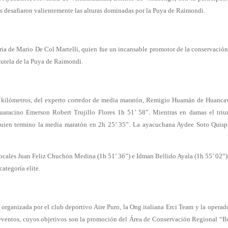
es desafiaron valientemente las alturas dominadas por la Puya de Raimondi.
ria de Mario De Col Martelli, quien fue un incansable promotor de la conservación
tutela de la Puya de Raimondi.
1 kilómetros, del experto corredor de media maratón, Remigio Huamán de Huanca
uaracino Emerson Robert Trujillo Flores 1h 51’ 58”. Mientras en damas el triu
quien termino la media maratón en 2h 25’ 35”. La ayacuchana Aydee Soto Quis
s locales Juan Feliz Chuchón Medina (1h 51’ 36”) e Idman Bellido Ayala (1h 55’ 02”)
categoría elite.
organizada por el club deportivo Aire Puro, la Ong italiana Erci Team y la operad
e eventos, cuyos objetivos son la promoción del Área de Conservación Regional “