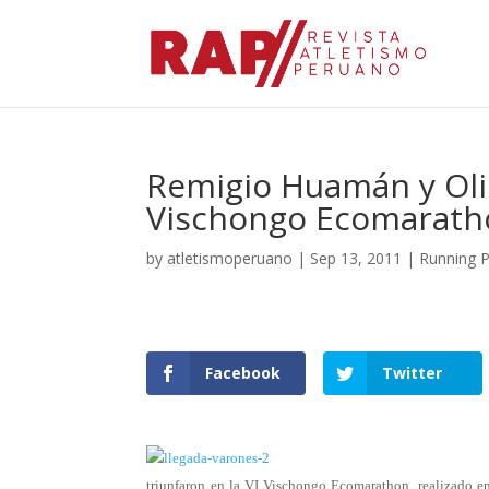
Remigio Huamán y Ol
Vischongo Ecomarath
by
atletismoperuano
|
Sep 13, 2011
|
Running 
Facebook
Twitter
triunfaron en la VI Vischongo Ecomarathon, realizado en