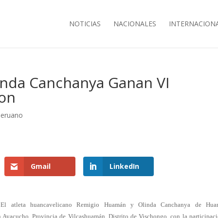
NOTICIAS
NACIONALES
INTERNACION
inda Canchanya Ganan VI
on
Peruano
Gmail
LinkedIn
El atleta huancavelicano Remigio Huamán y Olinda Canchanya de Hua
 Ayacucho, Provincia de Vilcashuamán, Distrito de Vischongo, con la participac