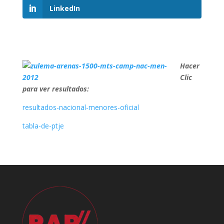
LinkedIn
Hacer
Clic
para ver resultados:
resultados-nacional-menores-oficial
tabla-de-ptje