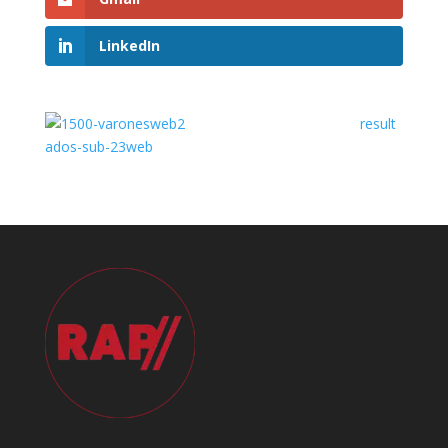
LinkedIn
result
ados-sub-23web