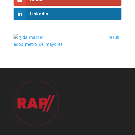
LinkedIn
result
ados_metro_de_mayores