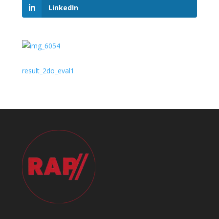
LinkedIn
result_2do_eval1