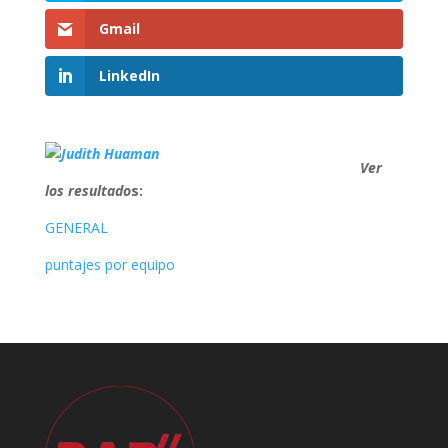
Gmail
LinkedIn
Ver
los resultado
s:
GENERAL
puntajes por equipo