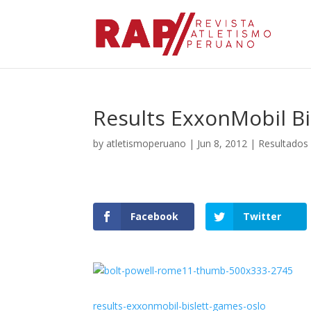
Results ExxonMobil B
by
atletismoperuano
|
Jun 8, 2012
|
Resultados
Facebook
Twitter
results-exxonmobil-bislett-games-oslo