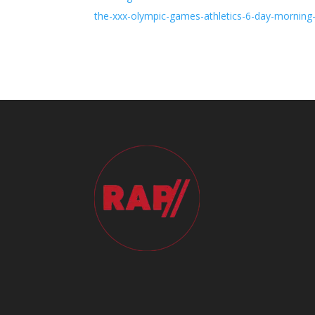
the-xxx-olympic-games-athletics-6-day-morning