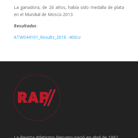
La ganadora, de 26 años, había sido medalla de plata
en el Mundial de Moscú-2013.
Resultados
:
ATW044101_Results_2016 -400cv
La Revista Atletismo Peruano nació en abril de 1992,