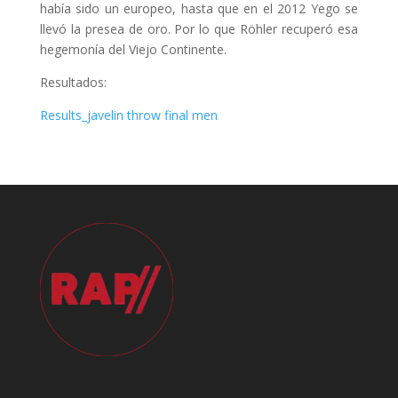
había sido un europeo, hasta que en el 2012 Yego se
llevó la presea de oro. Por lo que Röhler recuperó esa
hegemonía del Viejo Continente.
Resultados:
Results_javelin throw final men