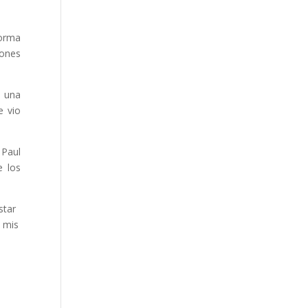
forma
iones
n una
e vio
 Paul
e los
star
a mis