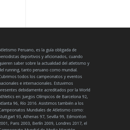
Atletismo Peruano, es la guía obligada de
periodistas deportivos y aficionados, cuando
quieren saber sobre la actualidad del atletismo y
del running, tanto peruano como mundial.
Cubrimos todos los campeonatos y eventos
nacionales e internacionales. Estuvimos
presentes debidamente acreditados por la World
Athletics en: Juegos Olímpicos de Barcelona 92,
Atlanta 96, Río 2016. Asistimos también a los
Campeonatos Mundiales de Atletismo como:
Stuttgart 93, Athenas 97, Sevilla 99, Edmonton
2001, Paris 2003, Berlín 2009, Londres 2017, el
Campeonato Mundial de Media Maratón