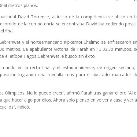
10mil metros planos.
nacional David Torrence, al inicio de la competencia se ubicó en 
recorrido de la competencia se encontraba David iba cediendo posic
l final.
e Gebrehwet y el norteamericano Kipkemoi Chelimo se enfrascaron e
200 metros. La apabullante victoria de Farah en 13:03:30 minutos, s
e el etíope Hagos Gebrehwet le buscó sin éxito.
 mundo en la recta final y el estadounidense, de origen keniano,
posición logrando una medalla más para el abultado marcador d
os Olímpicos. No lo puedo creer”, afirmó Farah tras ganar el oro.”Al e
ía que hacer algo por ellos. Ahora solo pienso en volver a casa y ver 
uellos”, indicó.