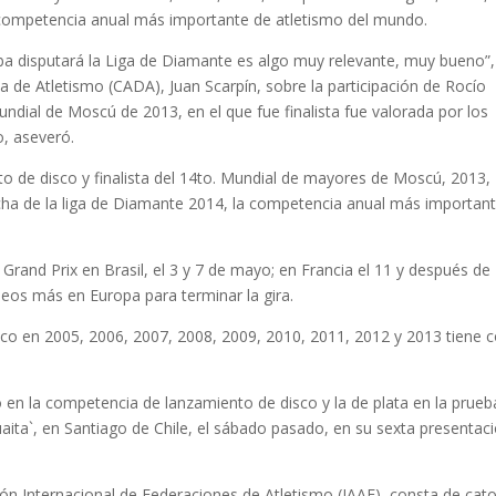
 competencia anual más importante de atletismo del mundo.
mba disputará la Liga de Diamante es algo muy relevante, muy bueno”,
na de Atletismo (CADA), Juan Scarpín, sobre la participación de Rocío
ndial de Moscú de 2013, en el que fue finalista fue valorada por los
o, aseveró.
to de disco y finalista del 14to. Mundial de mayores de Moscú, 2013,
cha de la liga de Diamante 2014, la competencia anual más importan
Grand Prix en Brasil, el 3 y 7 de mayo; en Francia el 11 y después de
eos más en Europa para terminar la gira.
sco en 2005, 2006, 2007, 2008, 2009, 2010, 2011, 2012 y 2013 tiene
n la competencia de lanzamiento de disco y la de plata en la prueb
aita`, en Santiago de Chile, el sábado pasado, en su sexta presentac
ón Internacional de Federaciones de Atletismo (IAAF), consta de cat