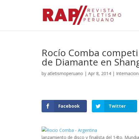
Rocío Comba competirá
de Diamante en Shan
by
atletismoperuano
|
Apr 8, 2014
|
Internacion
Facebook
Twitter
lanzamiento de disco y finalista del 14to. Mund