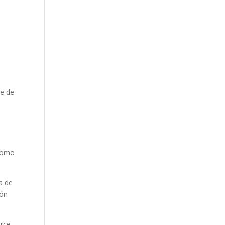
te de
 como
a de
ión
orce