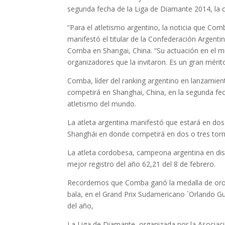
segunda fecha de la Liga de Diamante 2014, la
“Para el atletismo argentino, la noticia que Co
manifestó el titular de la Confederación Argenti
Comba en Shangai, China. “Su actuación en el mu
organizadores que la invitaron. Es un gran mérit
Comba, líder del ranking argentino en lanzamien
competirá en Shanghai, China, en la segunda fe
atletismo del mundo.
La atleta argentina manifestó que estará en dos 
Shanghái en donde competirá en dos o tres torn
La atleta cordobesa, campeona argentina en di
mejor registro del año 62,21 del 8 de febrero.
Recordemos que Comba ganó la medalla de oro e
bala, en el Grand Prix Sudamericano `Orlando Gu
del año,
La Liga de Diamante, organizada por la Asociaci