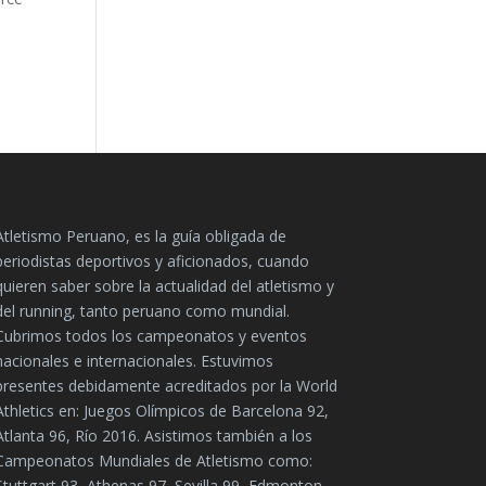
Atletismo Peruano, es la guía obligada de
periodistas deportivos y aficionados, cuando
quieren saber sobre la actualidad del atletismo y
del running, tanto peruano como mundial.
Cubrimos todos los campeonatos y eventos
nacionales e internacionales. Estuvimos
presentes debidamente acreditados por la World
Athletics en: Juegos Olímpicos de Barcelona 92,
Atlanta 96, Río 2016. Asistimos también a los
Campeonatos Mundiales de Atletismo como:
Stuttgart 93, Athenas 97, Sevilla 99, Edmonton