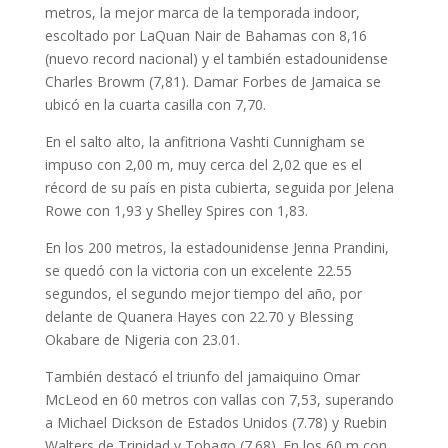
metros, la mejor marca de la temporada indoor,
escoltado por LaQuan Nair de Bahamas con 8,16
(nuevo record nacional) y el también estadounidense
Charles Browm (7,81). Damar Forbes de Jamaica se
ubicó en la cuarta casilla con 7,70.
En el salto alto, la anfitriona Vashti Cunnigham se
impuso con 2,00 m, muy cerca del 2,02 que es el
récord de su país en pista cubierta, seguida por Jelena
Rowe con 1,93 y Shelley Spires con 1,83.
En los 200 metros, la estadounidense Jenna Prandini,
se quedó con la victoria con un excelente 22.55
segundos, el segundo mejor tiempo del año, por
delante de Quanera Hayes con 22.70 y Blessing
Okabare de Nigeria con 23.01.
También destacó el triunfo del jamaiquino Omar
McLeod en 60 metros con vallas con 7,53, superando
a Michael Dickson de Estados Unidos (7.78) y Ruebin
Walters de Trinidad y Tobago (7.68). En los 60 m con