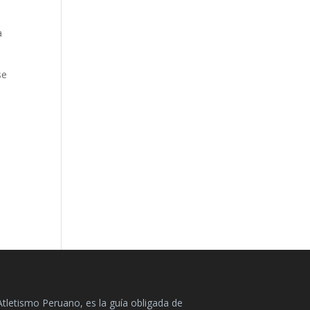
a
se
Atletismo Peruano, es la guía obligada de