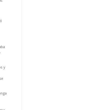
as
ró
taba
o
os y
a
 se
tenga