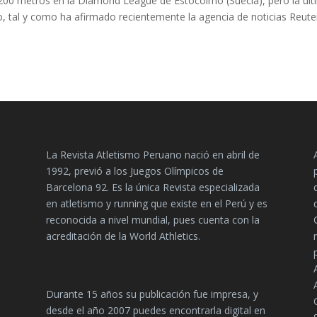
 200 metros en la Diamond League de Estocolmo (Suecia), pero la úl
to, tal y como ha afirmado recientemente la agencia de noticias Reute
La Revista Atletismo Peruano nació en abril de
1992, previó a los Juegos Olímpicos de
Barcelona 92. Es la única Revista especializada
en atletismo y running que existe en el Perú y es
reconocida a nivel mundial, pues cuenta con la
acreditación de la World Athletics.
Durante 15 años su publicación fue impresa, y
desde el año 2007 puedes encontrarla digital en