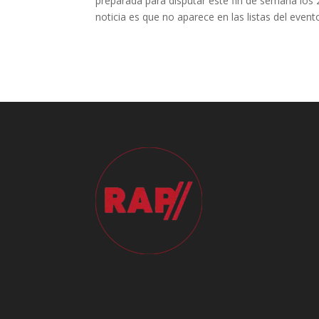
preparada para disputar este fin de semana los
noticia es que no aparece en las listas del even