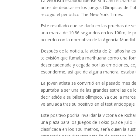
La velocista estadounidense Sha’Carri Richardso
antes de debutar en los Juegos Olímpicos de To
recogió el periódico The New York Times.
Este resultado que se daría en las pruebas de se
una marca de 10.86 segundos en los 100m, le p
acuerdo con la normativa de la Agencia Mundial
Después de la noticia, la atleta de 21 años ha e
televisión que fumaba marihuana como una forma
desencadenada y cegada por las emociones, ceg
esconderme, así que de alguna manera, estaba t
La joven atleta se convirtió en el pasado mes d
apuntaba a ser una de las grandes estrellas de l
decir adiós a su billete olímpico. Ya que la mar
ve anulada tras su positivo en el test antidopaje
Este positivo podría invalidar la victoria de Ri
una plaza para los Juegos de Tokio (23 de julio –
clasificada en los 100 metros, sería quien la su