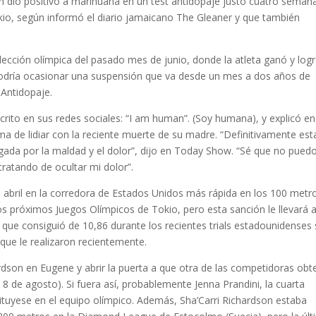
n dio positivo a marihuana en un test antidopaje justo cuatro seman
kio, según informó el diario jamaicano The Gleaner y que también
lección olímpica del pasado mes de junio, donde la atleta ganó y log
odría ocasionar una suspensión que va desde un mes a dos años de
 Antidopaje.
scrito en sus redes sociales: “I am human”. (Soy humana), y explicó en
 de lidiar con la reciente muerte de su madre. “Definitivamente es
ada por la maldad y el dolor”, dijo en Today Show. “Sé que no pued
ratando de ocultar mi dolor”.
e abril en la corredora de Estados Unidos más rápida en los 100 metr
os próximos Juegos Olímpicos de Tokio, pero esta sanción le llevará 
ca que consiguió de 10,86 durante los recientes trials estadounidenses
 que le realizaron recientemente.
chardson en Eugene y abrir la puerta a que otra de las competidoras ob
 8 de agosto). Si fuera así, probablemente Jenna Prandini, la cuarta
stituyese en el equipo olímpico. Además, Sha’Carri Richardson estaba