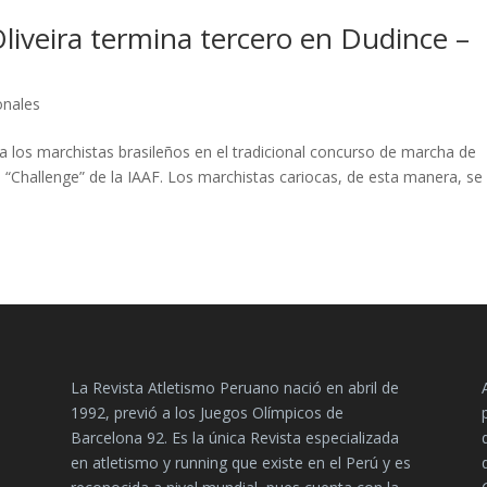
liveira termina tercero en Dudince –
onales
a los marchistas brasileños en el tradicional concurso de marcha de
l “Challenge” de la IAAF. Los marchistas cariocas, de esta manera, se
La Revista Atletismo Peruano nació en abril de
1992, previó a los Juegos Olímpicos de
Barcelona 92. Es la única Revista especializada
en atletismo y running que existe en el Perú y es