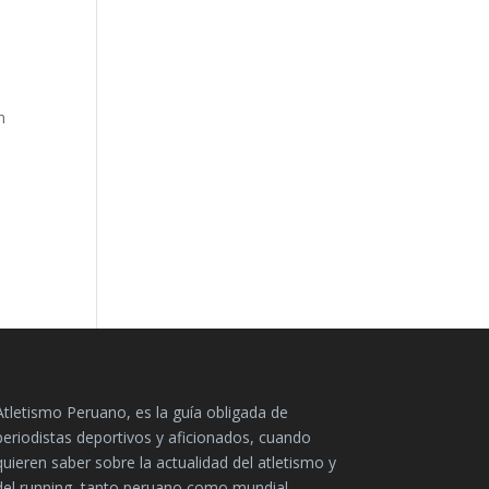
n
Atletismo Peruano, es la guía obligada de
periodistas deportivos y aficionados, cuando
quieren saber sobre la actualidad del atletismo y
del running, tanto peruano como mundial.