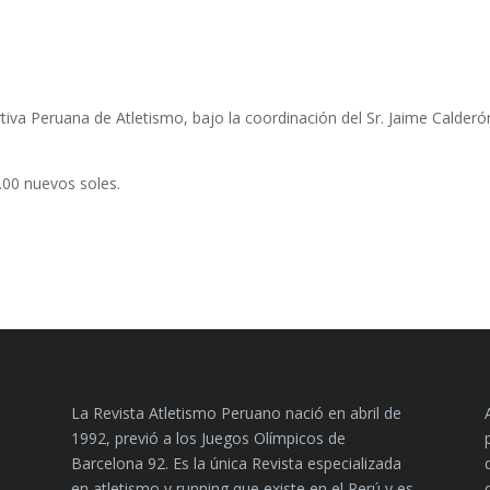
tiva Peruana de Atletismo, bajo la coordinación del Sr. Jaime Calderó
3.00 nuevos soles.
La Revista Atletismo Peruano nació en abril de
1992, previó a los Juegos Olímpicos de
Barcelona 92. Es la única Revista especializada
en atletismo y running que existe en el Perú y es