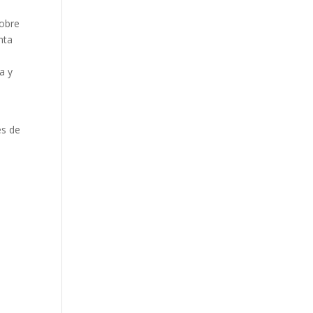
sobre
nta
a y
es de