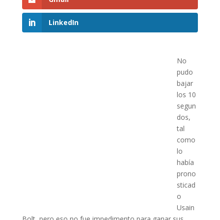
LinkedIn
No
pudo
bajar
los 10
segun
dos,
tal
como
lo
había
prono
sticad
o
Usain
Bolt, pero eso no fue impedimento para ganar sus