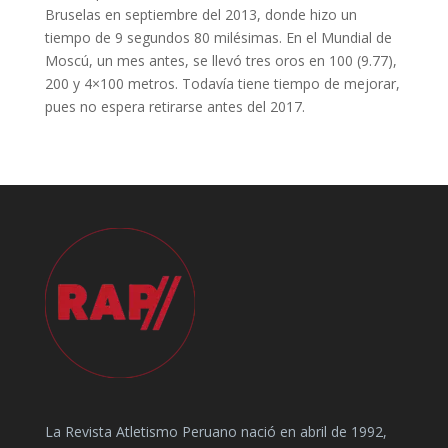
Bruselas en septiembre del 2013, donde hizo un
tiempo de 9 segundos 80 milésimas. En el Mundial de
Moscú, un mes antes, se llevó tres oros en 100 (9.77),
200 y 4×100 metros. Todavía tiene tiempo de mejorar,
pues no espera retirarse antes del 2017.
La Revista Atletismo Peruano nació en abril de 1992,