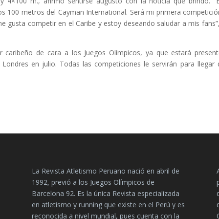
 4×100 m., afirmó sentirse augusto con la noticia que brindó. “
os 100 metros del Cayman International. Será mi primera competició
e gusta competir en el Caribe y estoy deseando saludar a mis fans”,
r caribeño de cara a los Juegos Olímpicos, ya que estará presen
ondres en julio. Todas las competiciones le servirán para llegar 
La Revista Atletismo Peruano nació en abril de
1992, previó a los Juegos Olímpicos de
Barcelona 92. Es la única Revista especializada
en atletismo y running que existe en el Perú y es
reconocida a nivel mundial, pues cuenta con la