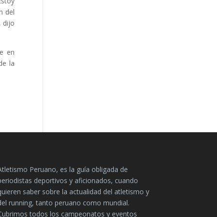
Estoy
n del
 dijo
te en
de la
Atletismo Peruano, es la guía obligada de
periodistas deportivos y aficionados, cuando
quieren saber sobre la actualidad del atletismo y
del running, tanto peruano como mundial.
Cubrimos todos los campeonatos y eventos