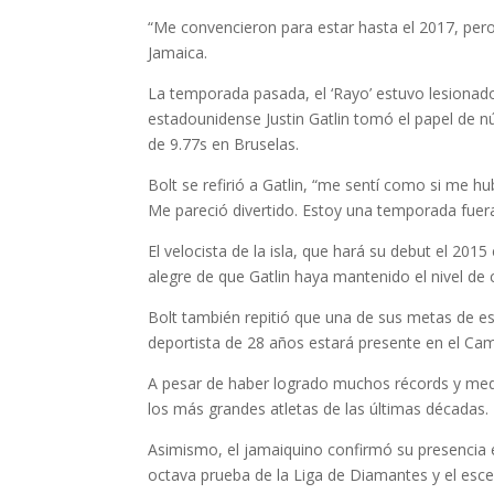
“Me convencieron para estar hasta el 2017, pero
Jamaica.
La temporada pasada, el ‘Rayo’ estuvo lesionado
estadounidense Justin Gatlin tomó el papel de 
de 9.77s en Bruselas.
Bolt se refirió a Gatlin, “me sentí como si me hu
Me pareció divertido. Estoy una temporada fuera
El velocista de la isla, que hará su debut el 2
alegre de que Gatlin haya mantenido el nivel de
Bolt también repitió que una de sus metas de e
deportista de 28 años estará presente en el Ca
A pesar de haber logrado muchos récords y meda
los más grandes atletas de las últimas décadas.
Asimismo, el jamaiquino confirmó su presencia e
octava prueba de la Liga de Diamantes y el escen