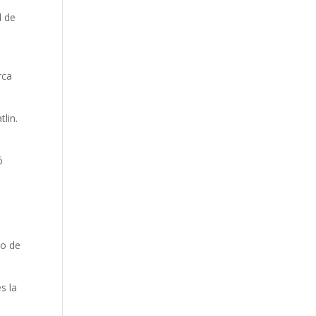
l de
rca
tlin.
ó
no de
s la