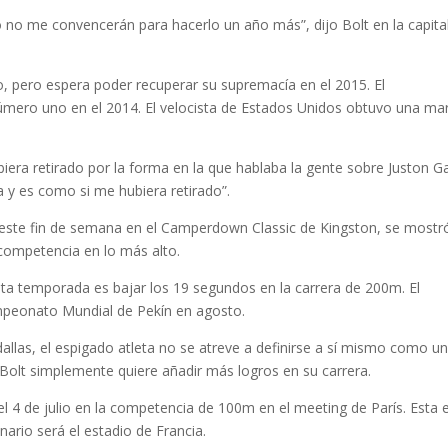
 no me convencerán para hacerlo un año más”, dijo Bolt en la capita
, pero espera poder recuperar su supremacía en el 2015. El
número uno en el 2014. El velocista de Estados Unidos obtuvo una ma
biera retirado por la forma en la que hablaba la gente sobre Juston Ga
 y es como si me hubiera retirado”.
015 este fin de semana en el Camperdown Classic de Kingston, se mostr
 competencia en lo más alto.
sta temporada es bajar los 19 segundos en la carrera de 200m. El
mpeonato Mundial de Pekín en agosto.
llas, el espigado atleta no se atreve a definirse a sí mismo como u
 Bolt simplemente quiere añadir más logros en su carrera.
l 4 de julio en la competencia de 100m en el meeting de París. Esta e
ario será el estadio de Francia.