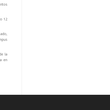
ritos
go 12
bado,
ampus
de la
ma en