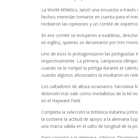
La World Athletics, lanzó una encuesta a través d
hechos merecían tomarse en cuenta para el me
recibieron las opiniones y un comité de expertos
En ese comité se incluyeron a exatletas, directi
en inglés), quienes se decantaron por tres mome
Uno de esos lo protagonizaron las pertiguistas
respectivamente. La primera, campeona olímpica
cuando se le rompió la pértiga durante el calent
cuando algunos aficionados la insultaron en rede
Los saltadores de altura ucranianos Yaroslava 
distinción tras salir como medallistas de la lid
en el Hayward Field.
Completa la selección la británica Katarina Jo
la sostiene la actitud de apoyo a la alemana Sop
una marca válida en el salto de longitud de la pr
Para consolar a la germana, Johnson-Thompson a