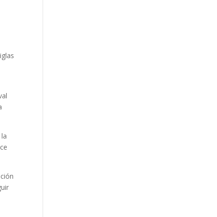
iglas
val
a
 la
nce
ación
uir