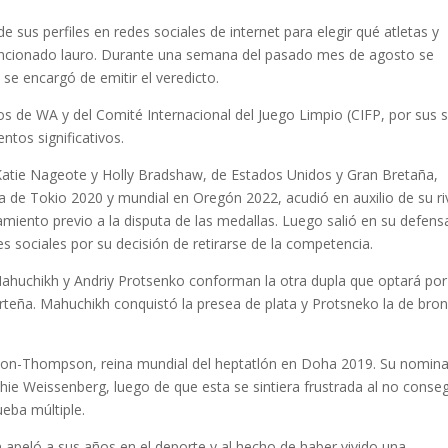
e sus perfiles en redes sociales de internet para elegir qué atletas y
ncionado lauro. Durante una semana del pasado mes de agosto se
 se encargó de emitir el veredicto.
vos de WA y del Comité Internacional del Juego Limpio (CIFP, por sus s
ntos significativos.
 Katie Nageote y Holly Bradshaw, de Estados Unidos y Gran Bretaña,
 de Tokio 2020 y mundial en Oregón 2022, acudió en auxilio de su ri
amiento previo a la disputa de las medallas. Luego salió en su defens
s sociales por su decisión de retirarse de la competencia.
Mahuchikh y Andriy Protsenko conforman la otra dupla que optará por
 norteña. Mahuchikh conquistó la presea de plata y Protsneko la de bro
hnson-Thompson, reina mundial del heptatlón en Doha 2019. Su nomin
hie Weissenberg, luego de que esta se sintiera frustrada al no conseg
ueba múltiple.
peló a sus años en el deporte y al hecho de haber vivido una