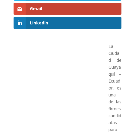
Gmail
LinkedIn
La
Ciuda
d de
Guaya
quil –
Ecuad
or, es
una
de las
firmes
candid
atas
para