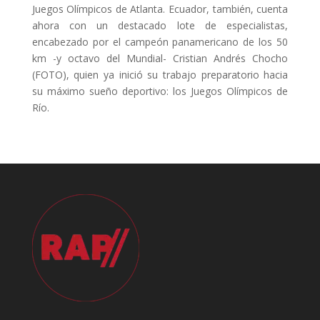
Juegos Olímpicos de Atlanta. Ecuador, también, cuenta
ahora con un destacado lote de especialistas,
encabezado por el campeón panamericano de los 50
km -y octavo del Mundial- Cristian Andrés Chocho
(FOTO), quien ya inició su trabajo preparatorio hacia
su máximo sueño deportivo: los Juegos Olímpicos de
Río.