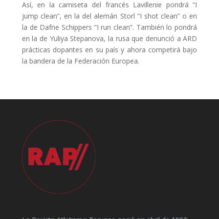
Así, en la camiseta del francés Lavillenie pondrá “I
jump clean”, en la del alemán Storl “I shot clean” o en
la de Dafne Schippers “I run clean”. También lo pondrá
en la de Yuliya Stepanova, la rusa que denunció a ARD
prácticas dopantes en su país y ahora competirá bajo
la bandera de la Federación Europea.