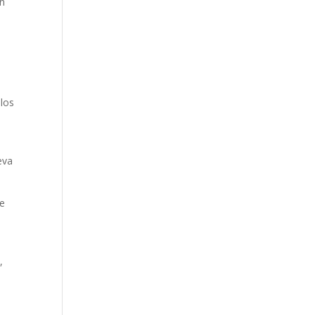
on
 los
eva
se
,