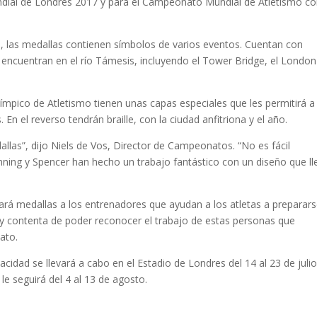
dial de Londres 2017 y para el Campeonato Mundial de Atletismo c
o, las medallas contienen símbolos de varios eventos. Cuentan con
cuentran en el río Támesis, incluyendo el Tower Bridge, el London
mpico de Atletismo tienen unas capas especiales que les permitirá a
. En el reverso tendrán braille, con la ciudad anfitriona y el año.
las”, dijo Niels de Vos, Director de Campeonatos. “No es fácil
ning y Spencer han hecho un trabajo fantástico con un diseño que ll
ará medallas a los entrenadores que ayudan a los atletas a preparar
y contenta de poder reconocer el trabajo de estas personas que
ato.
idad se llevará a cabo en el Estadio de Londres del 14 al 23 de julio
e seguirá del 4 al 13 de agosto.