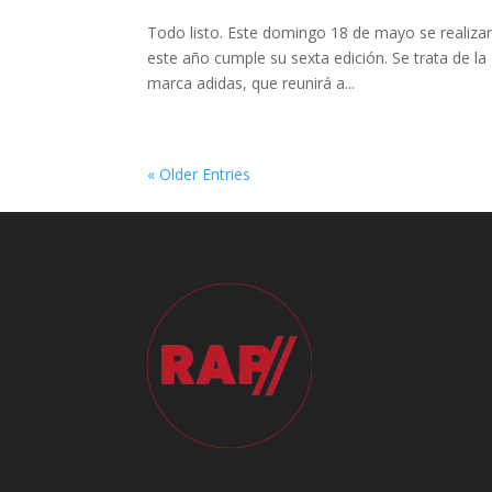
Todo listo. Este domingo 18 de mayo se realizará
este año cumple su sexta edición. Se trata de l
marca adidas, que reunirá a...
« Older Entries