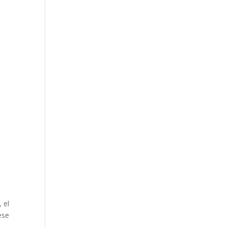
 el
ese