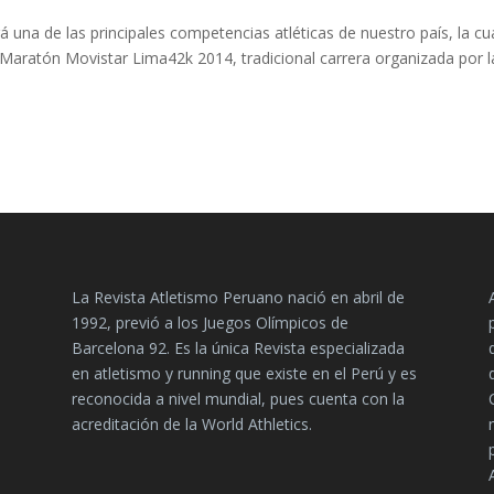
 una de las principales competencias atléticas de nuestro país, la cu
a Maratón Movistar Lima42k 2014, tradicional carrera organizada por l
La Revista Atletismo Peruano nació en abril de
1992, previó a los Juegos Olímpicos de
Barcelona 92. Es la única Revista especializada
en atletismo y running que existe en el Perú y es
reconocida a nivel mundial, pues cuenta con la
acreditación de la World Athletics.