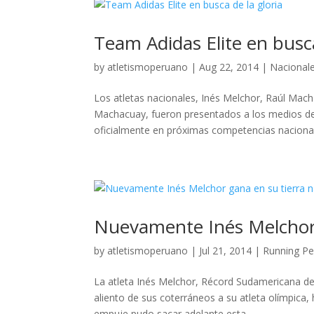
Team Adidas Elite en busca
by
atletismoperuano
|
Aug 22, 2014
|
Nacional
Los atletas nacionales, Inés Melchor, Raúl Macha
Machacuay, fueron presentados a los medios d
oficialmente en próximas competencias nacional
Nuevamente Inés Melchor 
by
atletismoperuano
|
Jul 21, 2014
|
Running P
La atleta Inés Melchor, Récord Sudamericana de 
aliento de sus coterráneos a su atleta olímpica
empuje pudo sacar adelante esta...